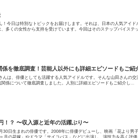
法
さん！今日は特別なトピックをお届けします。それは、日本の人気アイド
、多くの女性から支持を受けています。今回はそのステップバイステップ
関係を徹底調査！芸能人以外にも詳細エピソードもご紹
Pの山田涼介さんは、俳優としても活躍する人気アイドルです。そんな山田さ
関係について徹底調査しました。人別に詳細エピソードもご紹介し...
円！？ 〜収入源と近年の活躍ぶり〜
10月30日生まれの俳優です。2008年に俳優デビューし、映画「花より
ヶ月の花嫁」やドラマ「サイコパス」などに出演し、演技力を高く評価さ.