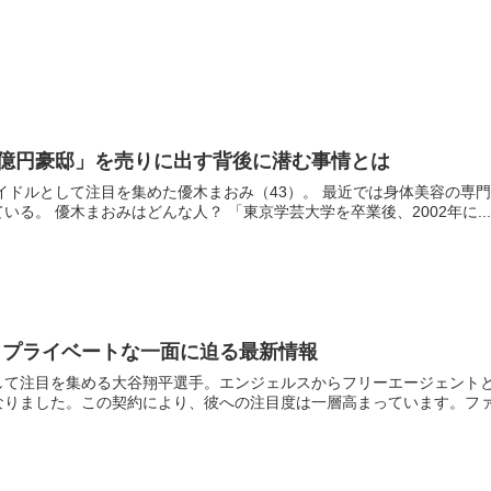
8億円豪邸」を売りに出す背後に潜む事情とは
アイドルとして注目を集めた優木まおみ（43）。 最近では身体美容の
る。 優木まおみはどんな人？ 「東京学芸大学を卒業後、2002年に..
？プライベートな一面に迫る最新情報
て注目を集める大谷翔平選手。エンジェルスからフリーエージェントとな
りました。この契約により、彼への注目度は一層高まっています。ファン