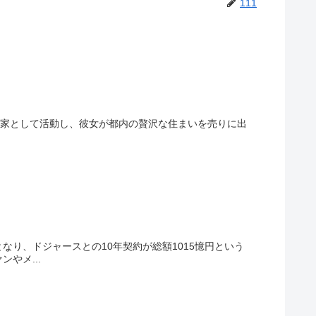
111
専門家として活動し、彼女が都内の贅沢な住まいを売りに出
.
り、ドジャースとの10年契約が総額1015憶円という
やメ...