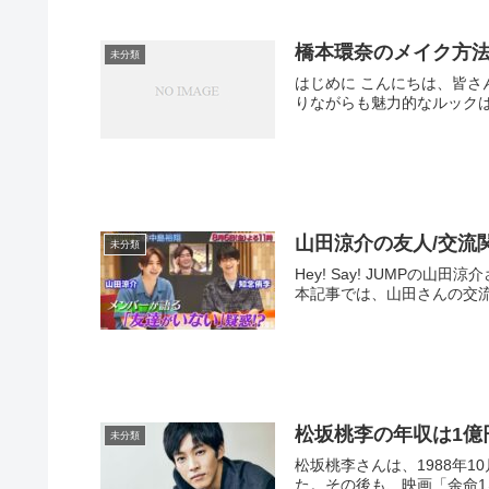
橋本環奈のメイク方
未分類
はじめに こんにちは、皆
りながらも魅力的なルックは
山田涼介の友人/交流
未分類
Hey! Say! JUM
本記事では、山田さんの交流
松坂桃李の年収は1億
未分類
松坂桃李さんは、1988年
た。その後も、映画「余命1