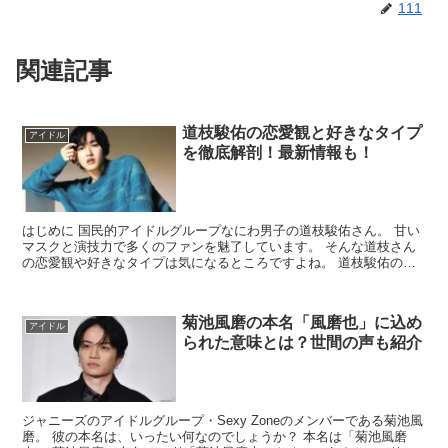
111
関連記事
道枝駿佑の恋愛観と好きなタイプ
アイドル
を徹底解剖！最新情報も！
はじめに 国民的アイドルグループなにわ男子の道枝駿佑さん。 甘い
マスクと演技力で多くのファンを魅了しています。 そんな道枝さん
の恋愛観や好きなタイプは気になるところですよね。 道枝駿佑の恋
愛観 道枝さんは過去のインタビューで、 恋愛観につい...
菊池風磨の本名「風磨也」に込め
アイドル
られた意味とは？世間の声も紹介
ジャニーズのアイドルグループ・Sexy Zoneのメンバーである菊池風
磨。 彼の本名は、いったい何なのでしょうか？ 本名は「菊池風磨