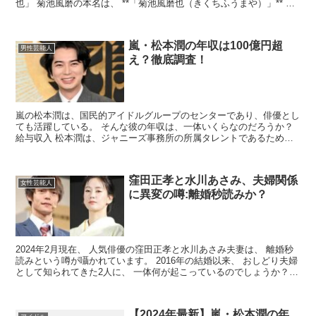
也」 菊池風磨の本名は、 **「菊池風磨也（きくちふうまや）」** で
あると言われています。 これは、彼の父...
嵐・松本潤の年収は100億円超
男性芸能人
え？徹底調査！
嵐の松本潤は、国民的アイドルグループのセンターであり、俳優とし
ても活躍している。 そんな彼の年収は、一体いくらなのだろうか？
給与収入 松本潤は、ジャニーズ事務所の所属タレントであるため、
給与収入がある。 ジャニーズ事務所のタレント給与は、...
窪田正孝と水川あさみ、夫婦関係
女性芸能人
に異変の噂:離婚秒読みか？
2024年2月現在、 人気俳優の窪田正孝と水川あさみ夫妻は、 離婚秒
読みという噂が囁かれています。 2016年の結婚以来、 おしどり夫婦
として知られてきた2人に、 一体何が起こっているのでしょうか？
夫婦関係に異変の兆候 すれ違いの生活 ド...
【2024年最新】嵐・松本潤の年