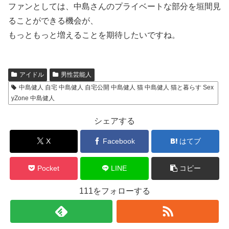
ファンとしては、中島さんのプライベートな部分を垣間見
ることができる機会が、
もっともっと増えることを期待したいですね。
アイドル
男性芸能人
中島健人 自宅 中島健人 自宅公開 中島健人 猫 中島健人 猫と暮らす Sex
yZone 中島健人
シェアする
X
Facebook
はてブ
Pocket
LINE
コピー
111をフォローする