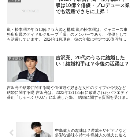
アイドル
収は10億？俳優・プロデュース業
でも活躍でさらに上昇！
嵐・松本潤の年収10億？収入源と構成 嵐の松本潤は、ジャニーズ事
務所所属のアイドルグループ「嵐」のメンバーであり、 俳優として
も活躍しています。 2024年1月現在、彼の年収は推定で10億円前後
とされています。 松本潤の年収は、主に以下の3...
吉沢亮、20代のうちに結婚した
男性芸能人
い！結婚相手は？今後の活躍は？
吉沢亮の結婚に関する噂や価値観や好きな女性のタイプや今後など
結婚に関する噂 吉沢亮は、2023年12月25日に放送されたバラエティ
番組「しゃべくり007」に出演した際、 結婚に関する質問を受けまし
た。 その際、吉沢は「結婚願望はあります」...
中島健人の趣味は？遊戯王やピアノなど
多彩な趣味を持つ中島健人の魅力に迫る