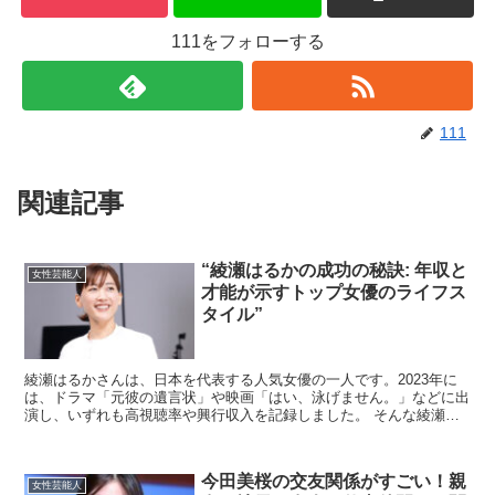
111をフォローする
111
関連記事
“綾瀬はるかの成功の秘訣: 年収と
女性芸能人
才能が示すトップ女優のライフス
タイル”
綾瀬はるかさんは、日本を代表する人気女優の一人です。2023年に
は、ドラマ「元彼の遺言状」や映画「はい、泳げません。」などに出
演し、いずれも高視聴率や興行収入を記録しました。 そんな綾瀬は
るかさんの年収は、一体いくらなのでしょうか？ 今回は...
今田美桜の交友関係がすごい！親
女性芸能人