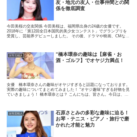
友・地元の友人・仕事仲間との関
係を徹底調査
今田美桜の交友関係 今田美桜は、福岡県出身の24歳の女優です。
2018年に「第12回全日本国民的美少女コンテスト」でグランプリを
受賞し、芸能界デビューしました。 その後、ドラマや映画、CMなど
で活躍し、人気急上昇中の若手女優です。 そんな...
“橋本環奈の趣味は【麻雀・お
女性芸能人
酒・ゴルフ】でオヤジ力満点！
女優 橋本環奈さんの趣味がオヤジすぎると話題になっております。
実際の趣味についてまとめてみました！ “オヤジ趣味”すぎる好物を見
ていきましょう！ 橋本環奈とは？ こんにちは、皆さん。今日は、日
本のエンターテイメント業界で大きな影響力を持つ...
石原さとみの多彩な趣味に迫る！
女性芸能人
お琴・テニス・ピアノ・旅行で磨
かれた才能と魅力