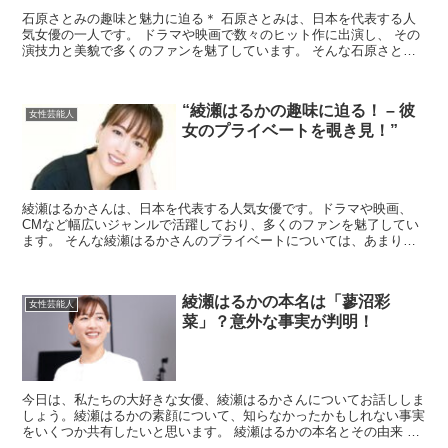
石原さとみの趣味と魅力に迫る＊ 石原さとみは、日本を代表する人
気女優の一人です。 ドラマや映画で数々のヒット作に出演し、 その
演技力と美貌で多くのファンを魅了しています。 そんな石原さとみ
には、 多彩な趣味があることをご存知でしょうか。 今...
“綾瀬はるかの趣味に迫る！ – 彼
女性芸能人
女のプライベートを覗き見！”
綾瀬はるかさんは、日本を代表する人気女優です。ドラマや映画、
CMなど幅広いジャンルで活躍しており、多くのファンを魅了してい
ます。 そんな綾瀬はるかさんのプライベートについては、あまり知
られていません。しかし、これまでのインタビューや雑誌記事...
綾瀬はるかの本名は「蓼沼彩
女性芸能人
菜」？意外な事実が判明！
今日は、私たちの大好きな女優、綾瀬はるかさんについてお話ししま
しょう。綾瀬はるかの素顔について、知らなかったかもしれない事実
をいくつか共有したいと思います。 綾瀬はるかの本名とその由来 出
典：Yahoo!知恵袋 まず、綾瀬はるかさんの本名は...