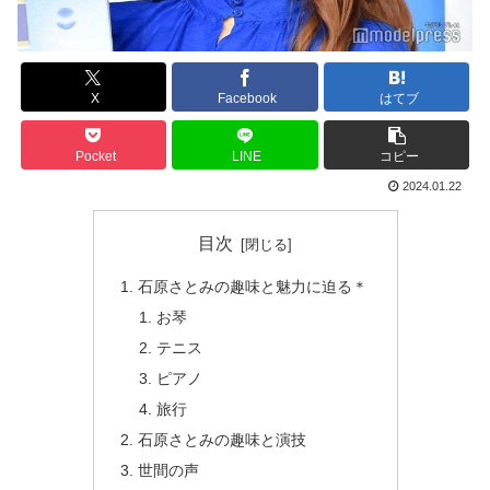
X
Facebook
はてブ
Pocket
LINE
コピー
2024.01.22
目次
石原さとみの趣味と魅力に迫る＊
お琴
テニス
ピアノ
旅行
石原さとみの趣味と演技
世間の声