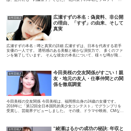
北川景子は、1986年8月22日、兵庫県神戸市で生ま...
広瀬すずの本名：偽資料、非公開
女性芸能人
の理由、「すず」の由来、そして
真実
広瀬すずの本名：噂と真実の詳細 広瀬すずは、日本を代表する若手
女優の一人です。 透明感のある美貌と確かな演技力で、 多くのファ
ンを魅了しています。 そんな彼女の本名について、様々な噂が飛び
交っています。 本名は「三好涼子」？ 噂の起源 広瀬...
今田美桜の交友関係がすごい！親
女性芸能人
友・地元の友人・仕事仲間との関
係を徹底調査
今田美桜の交友関係 今田美桜は、福岡県出身の24歳の女優です。
2018年に「第12回全日本国民的美少女コンテスト」でグランプリを
受賞し、芸能界デビューしました。 その後、ドラマや映画、CMなど
で活躍し、人気急上昇中の若手女優です。 そんな...
“綾瀬はるかの成功の秘訣: 年収と
女性芸能人