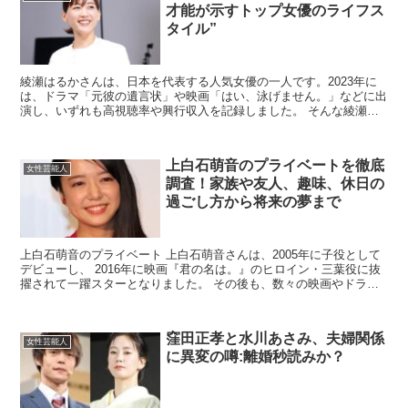
才能が示すトップ女優のライフス
タイル”
綾瀬はるかさんは、日本を代表する人気女優の一人です。2023年に
は、ドラマ「元彼の遺言状」や映画「はい、泳げません。」などに出
演し、いずれも高視聴率や興行収入を記録しました。 そんな綾瀬は
るかさんの年収は、一体いくらなのでしょうか？ 今回は...
上白石萌音のプライベートを徹底
女性芸能人
調査！家族や友人、趣味、休日の
過ごし方から将来の夢まで
上白石萌音のプライベート 上白石萌音さんは、2005年に子役として
デビューし、 2016年に映画『君の名は。』のヒロイン・三葉役に抜
擢されて一躍スターとなりました。 その後も、数々の映画やドラ
マ、舞台に出演し、その演技力と歌声で多くの人々を...
窪田正孝と水川あさみ、夫婦関係
女性芸能人
に異変の噂:離婚秒読みか？